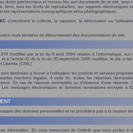
es droits patrimoniaux et moraux liés aux documents de ce site, sous ré
. Ainsi, tous les droits de reproduction, sur supports électroniques o
et les représentations iconographiques et/ou photographiques.
LEC
s’interdisent la collecte, la captation, la déformation ou l’utilisat
ustice toute tentative de détournement des documentations du site.
78 modifiée par la loi du 6 août 2004 relative à l’informatique, aux f
8 et à l’article 43 de la loi du 30 septembre 1986 modifiée, le site a fait
t Libertés (CNIL)
nt destinées à fournir à l’utilisateur les produits et services proposés
sentes mentions légales. A cette fin, toutes les réponses demandée
ncerné. En cas de réponse incomplète ou d’absence d’une réponse, l’u
cité. Les messages électroniques et données nominatives envoyés à
C
IENT
inataire des données personnelles et ne procèdera pas à la cession de s
te information. En vous remerciant de l’intérêt que vous portez à 