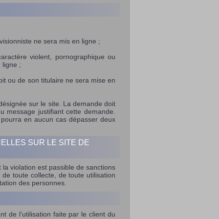
visionniste ne sera mis en ligne ;
aractère violent, pornographique ou
ligne ;
t ou de son titulaire ne sera mise en
ésignée sur le site. La demande doit
 du message justifiant cette demande.
 ne pourra en aucun cas dépasser deux
ELLES SUR LE SITE DE
t la violation est passible de sanctions
e toute collecte, de toute utilisation
utation des personnes.
e l’utilisation faite par le client du