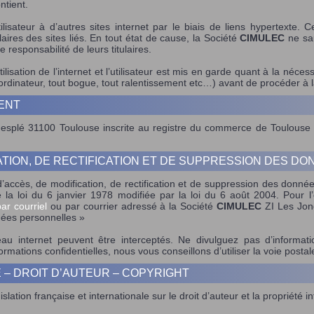
ntient.
ilisateur à d’autres sites internet par le biais de liens hypertexte. C
laires des sites liés. En tout état de cause, la Société
CIMULEC
ne sau
e responsabilité de leurs titulaires.
ilisation de l’internet et l’utilisateur est mis en garde quant à la néc
d’ordinateur, tout bogue, tout ralentissement etc…) avant de procéder à 
ENT
Mesplé 31100 Toulouse inscrite au registre du commerce de Toulous
ATION, DE RECTIFICATION ET DE SUPPRESSION DES D
t d’accès, de modification, de rectification et de suppression des don
 la loi du 6 janvier 1978 modifiée par la loi du 6 août 2004. Pour l
ar courriel
ou par courrier adressé à la Société
CIMULEC
ZI Les Jo
nées personnelles »
 internet peuvent être interceptés. Ne divulguez pas d’informati
ations confidentielles, nous vous conseillons d’utiliser la voie postal
 – DROIT D’AUTEUR – COPYRIGHT
lation française et internationale sur le droit d’auteur et la propriété int