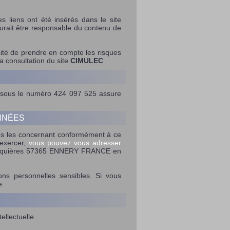
es liens ont été insérés dans le site
rait être responsable du contenu de
essité de prendre en compte les risques
la consultation du site
CIMULEC
e sous le numéro 424 097 525 assure
ONNÉES
nées les concernant conformément à ce
’exercer,
vous pouvez vous adresser
nquières 57365 ENNERY FRANCE en
ons personnelles sensibles. Si vous
e.
ellectuelle.