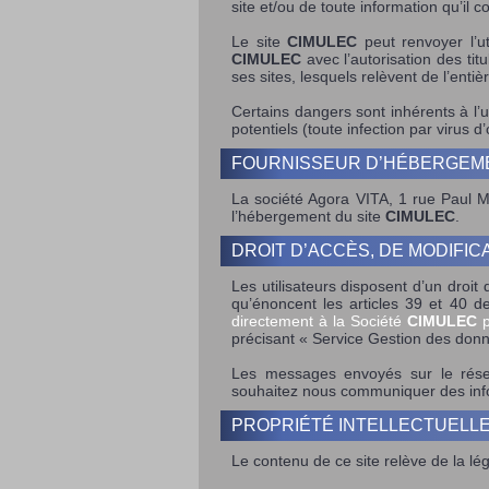
site et/ou de toute information qu’il co
Le site
CIMULEC
peut renvoyer l’ut
CIMULEC
avec l’autorisation des titu
ses sites, lesquels relèvent de l’entièr
Certains dangers sont inhérents à l’ut
potentiels (toute infection par virus 
FOURNISSEUR D’HÉBERGEM
La société Agora VITA, 1 rue Paul 
l’hébergement du site
CIMULEC
.
DROIT D’ACCÈS, DE MODIFIC
Les utilisateurs disposent d’un droi
qu’énoncent les articles 39 et 40 de
directement à la Société
CIMULEC
p
précisant « Service Gestion des don
Les messages envoyés sur le réseau
souhaitez nous communiquer des inform
PROPRIÉTÉ INTELLECTUELLE
Le contenu de ce site relève de la légis