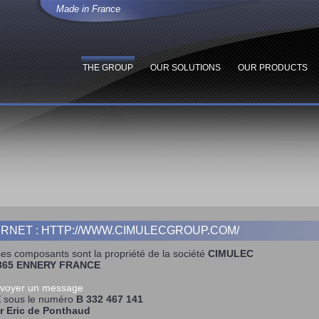
Made in France
THE GROUP
OUR SOLUTIONS
OUR PRODUCTS
ERNET : HTTP://WWW.CIMULECGROUP.COM/
ses composants sont la propriété de la société
CIMULEC
57365 ENNERY FRANCE
voyer un message
E
sous le numéro
B 332 467 141
r Eric de Ponthaud