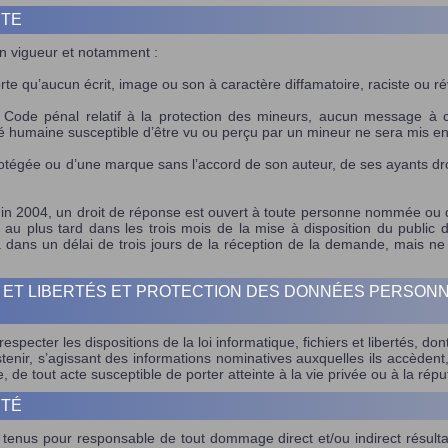
ITE
en vigueur et notamment :
sorte qu’aucun écrit, image ou son à caractère diffamatoire, raciste ou ré
 Code pénal relatif à la protection des mineurs, aucun message à c
té humaine susceptible d’être vu ou perçu par un mineur ne sera mis en 
égée ou d’une marque sans l’accord de son auteur, de ses ayants droi
in 2004, un droit de réponse est ouvert à toute personne nommée ou d
on au plus tard dans les trois mois de la mise à disposition du public
era dans un délai de trois jours de la réception de la demande, mais
S ET LIBERTÉS ET PROTECTION DES DONNÉES PERSONN
respecter les dispositions de la loi informatique, fichiers et libertés, don
enir, s’agissant des informations nominatives auxquelles ils accèdent, d
 de tout acte susceptible de porter atteinte à la vie privée ou à la rép
ITÉ
tenus pour responsable de tout dommage direct et/ou indirect résultant d