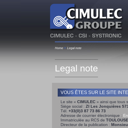
>
Home
Legal note
Legal note
VOUS ÊTES SUR LE SITE INT
Le site «
CIMULEC
» ainsi que tous 
Siège social :
ZI Les Jonquières 
Tél.
+33(0)3 87 73 86 73
Adresse de courrier électronique :
En
Immatriculée au RCS de
TOULOUS
Directeur de la publication :
Monsieu